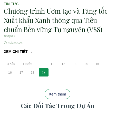
TIN TỨC
Chương trình Ươm tạo và Tăng tốc
Xuất khẩu Xanh thông qua Tiêu
chuẩn Bền vững Tự nguyện (VSS)
Đăng bởi
16/04/2024
→
XEM CHI TIẾT
« đầu
‹ trước
…
11
12
13
14
15
19
16
17
18
Xem thêm
Các Đối Tác Trong Dự Án