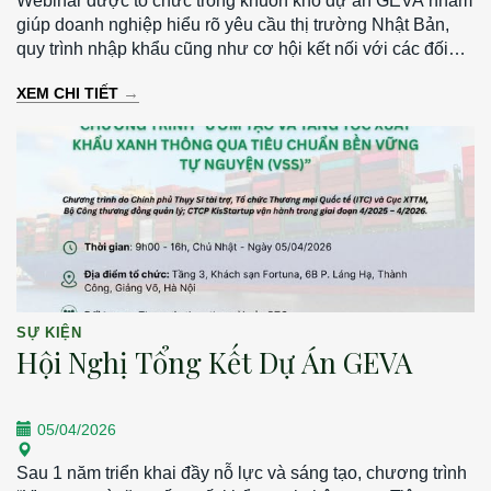
Webinar được tổ chức trong khuôn khổ dự án GEVA nhằm
giúp doanh nghiệp hiểu rõ yêu cầu thị trường Nhật Bản,
quy trình nhập khẩu cũng như cơ hội kết nối với các đối
tác tiềm năng. - Thời gian: 13h30 – 15h30 | Thứ Hai, ngày
→
XEM CHI TIẾT
30/03/2026 - Hình thức: Trực tuyến qua Zoom - Ngôn ngữ:
Tiếng Nhật (có phiên dịch)
SỰ KIỆN
Hội Nghị Tổng Kết Dự Án GEVA
05/04/2026
Sau 1 năm triển khai đầy nỗ lực và sáng tạo, chương trình