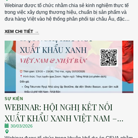
Webinar được tổ chức nhằm chia sẻ kinh nghiệm thực tế
trong việc xây dựng thương hiệu, chuẩn bị sản phẩm và
đưa hàng Việt vào hệ thống phân phối tại châu Âu, đặc
biệt tại thị trường Đức. Thời gian: 19h30 – 21h00 | Thứ
→
XEM CHI TIẾT
Sáu, ngày 13/03/2026 Hình thức: Trực tuyến qua Zoom
SỰ KIỆN
WEBINAR: HỘI NGHỊ KẾT NỐI
XUẤT KHẨU XANH VIỆT NAM –
30/03/2026
NHẬT BẢN