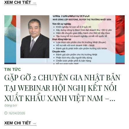
→
XEM CHI TIẾT
TIN TỨC
GẶP GỠ 2 CHUYÊN GIA NHẬT BẢN
TẠI WEBINAR HỘI NGHỊ KẾT NỐI
XUẤT KHẨU XANH VIỆT NAM –
NHẬT BẢN
Đăng bởi
16/04/2026
→
XEM CHI TIẾT