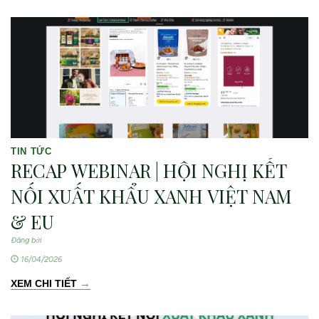
TIN TỨC
RECAP WEBINAR | HỘI NGHỊ KẾT
NỐI XUẤT KHẨU XANH VIỆT NAM
& EU
Đăng bởi
16/04/2026
→
XEM CHI TIẾT