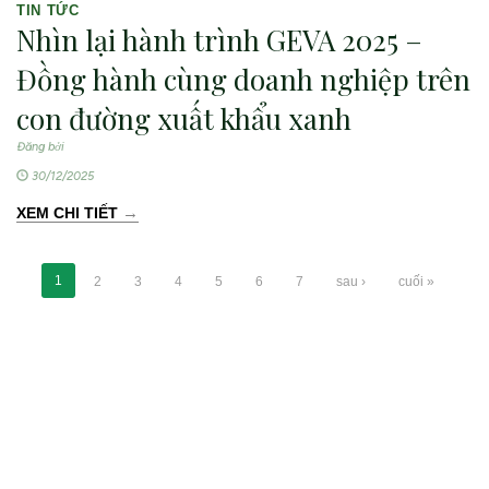
TIN TỨC
Nhìn lại hành trình GEVA 2025 –
Đồng hành cùng doanh nghiệp trên
con đường xuất khẩu xanh
Đăng bởi
30/12/2025
→
XEM CHI TIẾT
1
2
3
4
5
6
7
sau ›
cuối »