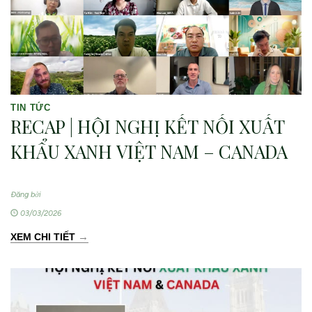
TIN TỨC
RECAP | HỘI NGHỊ KẾT NỐI XUẤT
KHẨU XANH VIỆT NAM – CANADA
Đăng bởi
03/03/2026
→
XEM CHI TIẾT