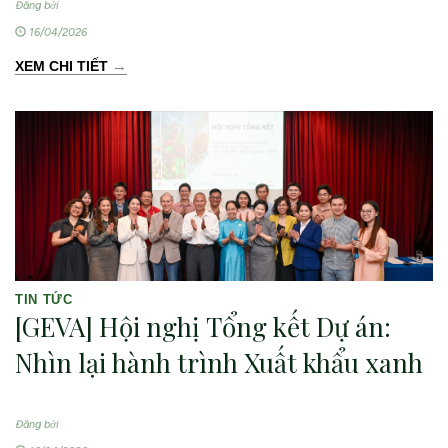
VIỆT NAM
Đăng bởi
16/04/2026
→
XEM CHI TIẾT
TIN TỨC
[GEVA] Hội nghị Tổng kết Dự án:
Nhìn lại hành trình Xuất khẩu xanh
Đăng bởi